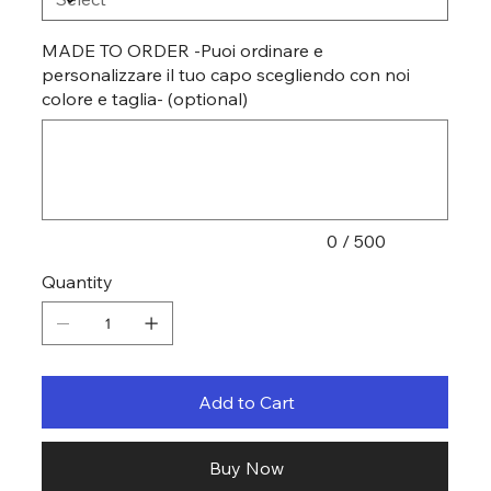
MADE TO ORDER -Puoi ordinare e
personalizzare il tuo capo scegliendo con noi
colore e taglia- (optional)
Up
to
500
characters.
0 / 500
Quantity
Add to Cart
Buy Now