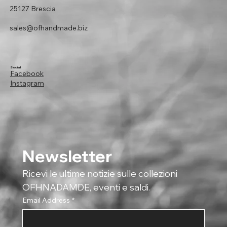
25127 Brescia
sales@ofhandmade.biz
Social
Facebook
Instagram
Newsletter
Ricevi le ultime notizie sulle collezioni 
OFHNADAMDE, eventi e saldi.
Email Address
*