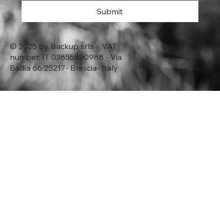
Submit
© 2025 by Backup srls - VAT
number: IT 03855890988 - Via
Badia 66 25217- Brescia- Italy