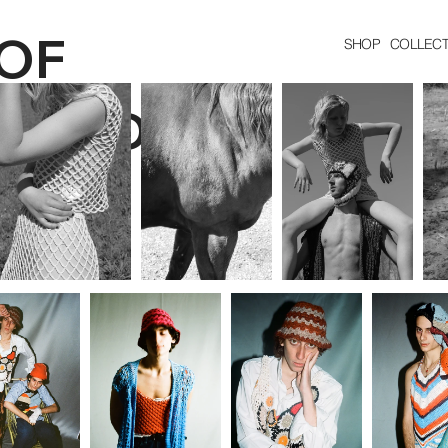
OF
SHOP
COLLECT
HANDMA
DE