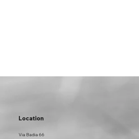
Location
Via Badia 66