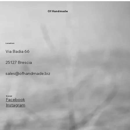
Of Handmade
Location
Via Badia 66
25127 Brescia
sales@ofhandmade.biz
Social
Facebook
Instagram