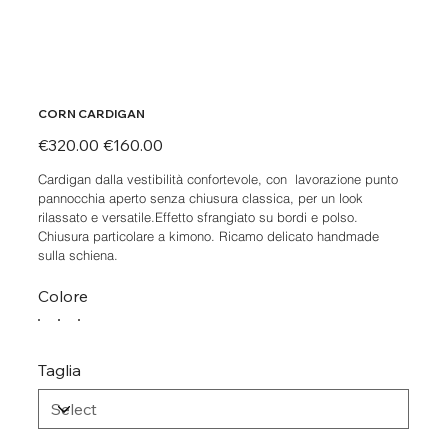
CORN CARDIGAN
Original
Sale
€320.00
€160.00
price
price
Cardigan dalla vestibilità confortevole, con lavorazione punto
pannocchia aperto senza chiusura classica, per un look
rilassato e versatile.Effetto sfrangiato su bordi e polso.
Chiusura particolare a kimono. Ricamo delicato handmade
sulla schiena.
Colore
Taglia