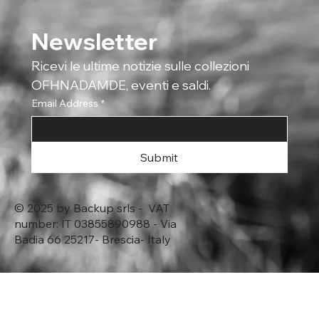
Newsletter
Ricevi le ultime notizie sulle collezioni 
OFHNADAMDE, eventi e saldi.
Email Address
*
Submit
© 2025 by Backup srls - VAT
number: IT 03855890988 - Via
Badia 66 25217- Brescia- Italy