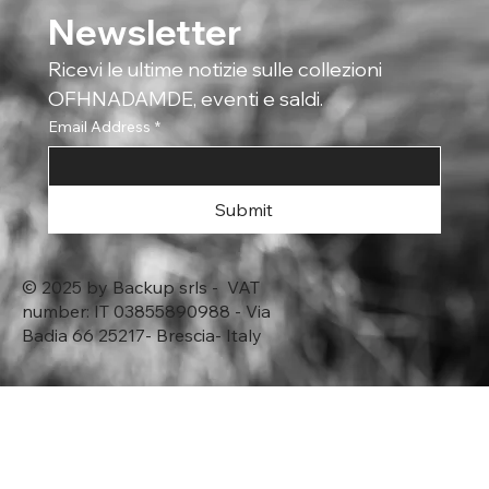
Newsletter
Ricevi le ultime notizie sulle collezioni 
OFHNADAMDE, eventi e saldi.
Email Address
*
Submit
© 2025 by Backup srls - VAT
number: IT 03855890988 - Via
Badia 66 25217- Brescia- Italy