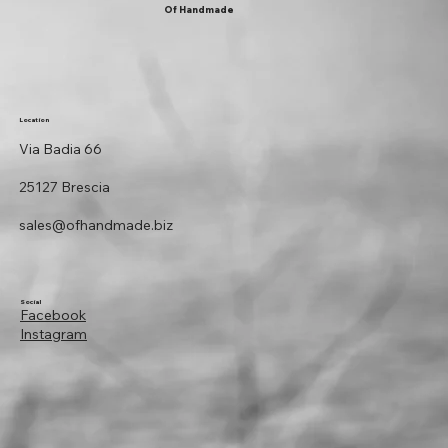
Of Handmade
Location
Via Badia 66
25127 Brescia
sales@ofhandmade.biz
Social
Facebook
Instagram