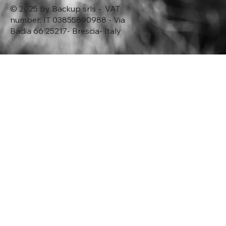
© 2025 by Backup srls - VAT
number: IT 03855890988 - Via
Badia 66 25217- Brescia- Italy