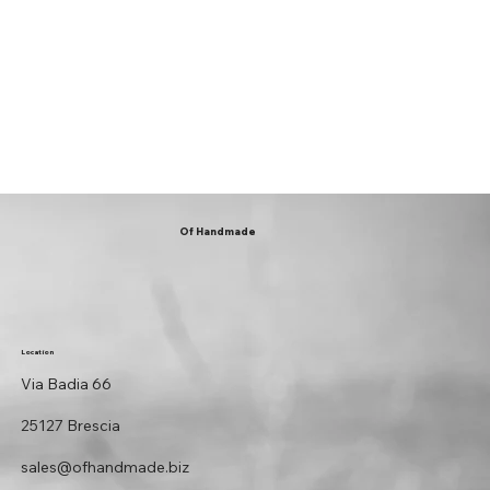
Of Handmade
Location
Via Badia 66
25127 Brescia
sales@ofhandmade.biz