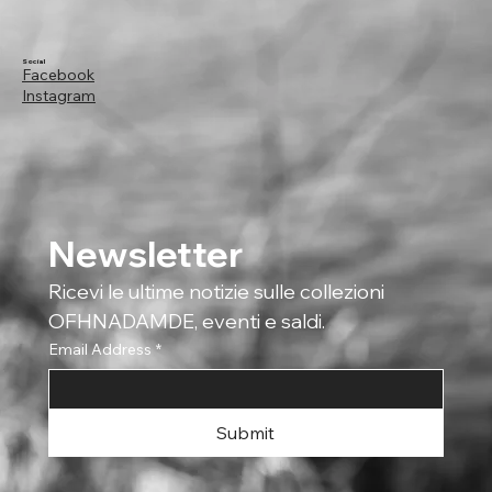
Social
Facebook
Instagram
Newsletter
Ricevi le ultime notizie sulle collezioni 
OFHNADAMDE, eventi e saldi.
Email Address
*
Submit