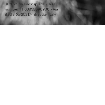
© 2025 by Backup srls - VAT
number: IT 03855890988 - Via
Badia 66 25217- Brescia- Italy