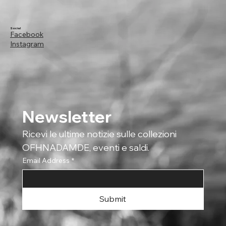
Social
Facebook
Instagram
Newsletter
Ricevi le ultime notizie sulle collezioni 
OFHNADAMDE, eventi e saldi.
Email Address
*
Submit