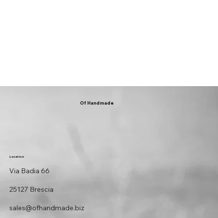
Of Handmade
Location
Via Badia 66
25127 Brescia
sales@ofhandmade.biz