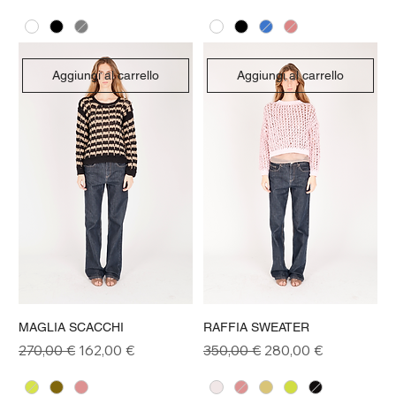
Aggiungi al carrello
Aggiungi al carrello
MAGLIA SCACCHI
RAFFIA SWEATER
Prezzo regolare
Prezzo scontato
Prezzo regolare
Prezzo scontato
270,00 €
162,00 €
350,00 €
280,00 €