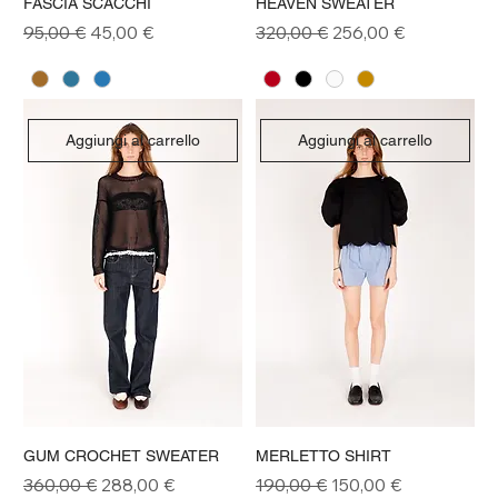
FASCIA SCACCHI
HEAVEN SWEATER
Prezzo regolare
Prezzo scontato
Prezzo regolare
Prezzo scontato
95,00 €
45,00 €
320,00 €
256,00 €
Aggiungi al carrello
Aggiungi al carrello
GUM CROCHET SWEATER
MERLETTO SHIRT
Prezzo regolare
Prezzo scontato
Prezzo regolare
Prezzo scontato
360,00 €
288,00 €
190,00 €
150,00 €