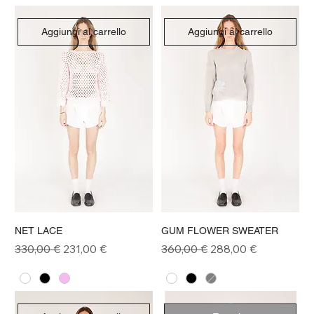
Aggiungi al carrello
Aggiungi al carrello
NET LACE
GUM FLOWER SWEATER
Prezzo regolare
Prezzo scontato
Prezzo regolare
Prezzo scontato
330,00 €
231,00 €
360,00 €
288,00 €