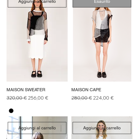
Aggiungi al carrello
Esaurito
MAISON SWEATER
MAISON CAPE
Prezzo regolare
Prezzo scontato
Prezzo regolare
Prezzo scontato
320,00 €
256,00 €
280,00 €
224,00 €
Aggiungi al carrello
Aggiungi al carrello