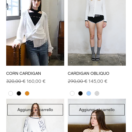
CORN CARDIGAN
CARDIGAN OBLIQUO
Prezzo regolare
Prezzo scontato
Prezzo regolare
Prezzo scontato
320,00 €
160,00 €
290,00 €
145,00 €
Aggiungi al carrello
Aggiungi al carrello