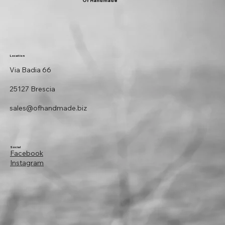
Of Handmade
Location
Via Badia 66
25127 Brescia
sales@ofhandmade.biz
Social
Facebook
Instagram