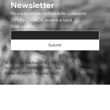
Newsletter
Ricevi le ultime notizie sulle collezioni 
OFHNADAMDE, eventi e saldi.
Email Address
*
Submit
© 2025 by Backup srls - VAT
number: IT 03855890988 - Via
Badia 66 25217- Brescia- Italy