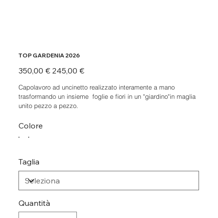
TOP GARDENIA 2026
Prezzo
Prezzo
350,00 €
245,00 €
originale
scontato
Capolavoro ad uncinetto realizzato interamente a mano
trasformando un insieme foglie e fiori in un "giardino"in maglia
unito pezzo a pezzo.
Colore
Taglia
Quantità