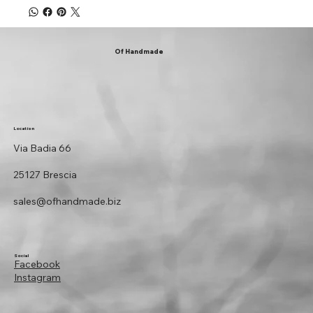
Of Handmade
Location
Via Badia 66
25127 Brescia
sales@ofhandmade.biz
Social
Facebook
Instagram