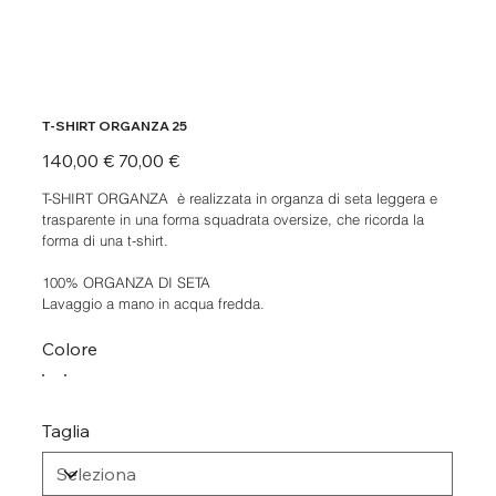
T-SHIRT ORGANZA 25
Prezzo
Prezzo
140,00 €
70,00 €
originale
scontato
T-SHIRT ORGANZA è realizzata in organza di seta leggera e
trasparente in una forma squadrata oversize, che ricorda la
forma di una t-shirt.
100% ORGANZA DI SETA
Lavaggio a mano in acqua fredda.
Colore
Taglia