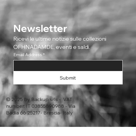
Newsletter
Ricevi le ultime notizie sulle collezioni 
OFHNADAMDE, eventi e saldi.
Email Address
*
Submit
© 2025 by Backup srls - VAT
number: IT 03855890988 - Via
Badia 66 25217- Brescia- Italy