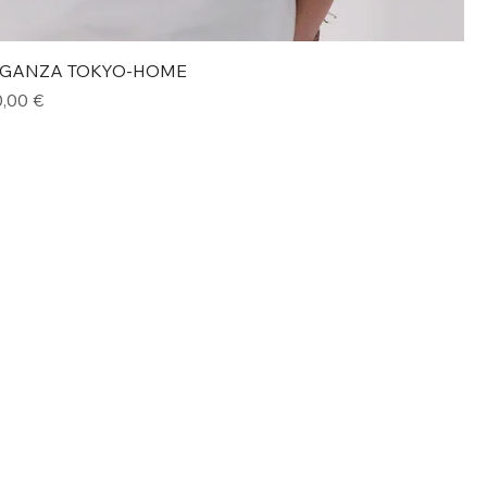
RGANZA TOKYO-HOME
Vista rapida
olare
ezzo scontato
,00 €