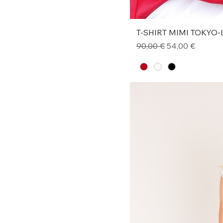
T-SHIRT MIMI TOKYO
Prezzo regolare
Prezzo scontat
90,00 €
54,00 €