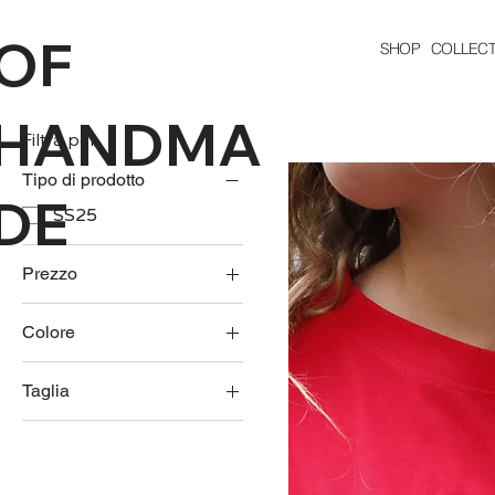
OF
SHOP
COLLECT
HANDMA
Filtra per
Tipo di prodotto
DE
SS25
Prezzo
Colore
54 €
60 €
Taglia
L
M
S