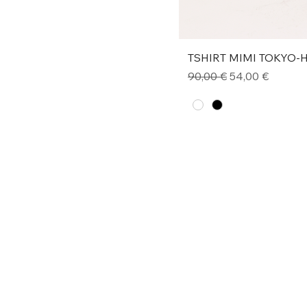
TSHIRT MIMI TOKYO
Prezzo regolare
Prezzo scontat
90,00 €
54,00 €